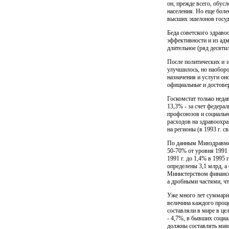
он, прежде всего, обу
населения. Но еще боле
высших эшелонов госуд
Беда советского здраво
эффективности и из адм
длительное (ряд десяти
После политических и э
улучшилось, но наоборо
назначения и услуги он
официальные и достовер
Госкомстат только недав
13,3% - за счет федера
профсоюзов и соци­ально
расходов на здравоохра
на регионы (в 1993 г. 
По данным Минздравмед
50-70% от уровня 1991 
1991 г. до 1,4% в 1995
определены 3,1 млрд, а
Министерством финансо
а дробными частями, ч
Уже много лет суммарн
величина каждого процен
составляли в мире в це
- 4,7%, в бывших социа
должны составлять мини