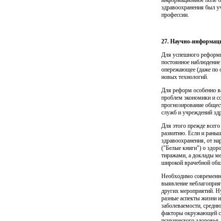
здравоохранения был уч
профессии.
27. Научно-информац
Для успешного реформи
постоянное наблюдение 
опережа­ющее (даже по 
новых технологий.
Для реформ особенно ва
проблем экономики и со
прогнозирование общес
служб и учреждений зд
Для этого прежде всег
развитию. Если и раньше
здравоохранения, от нар
("Белые книги") о здор
тиражами, а доклады м
широкой врачебной обще
Необходимо современно
выявление неблагоприят
других ме­роприятий. Н
разные аспекты жизни и
заболеваемости, средн
факторы окружающей сре
психического здоровья