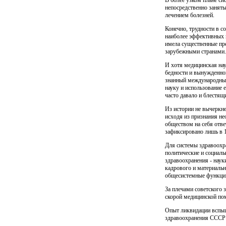
непосредственно заняты
лечением болез­ней.
Конечно, трудности в с
наиболее эффективных в
имела существенные пр
зарубежными странами.
И хотя медицинская нау
бедности и вынужденно
знанный международным
науку и использование 
часто давало и блестящ
Из истории не вычеркне
исходя из признания не
обществом на себя отве
зафиксировано лишь в 1
Для системы здравоохр
политические и социаль
здравоохранения - наук
кадрового и материальн
общесистемные функции 
За плечами советского
скорой медицинской по
Опыт ликвидации вспыш
здравоохранения СССР в