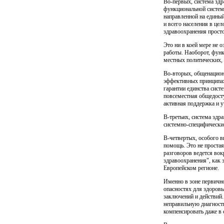
Во-первых, система здр
функциональной систем
направлен­ной на едины
и всего населения в це
здравоохранения просто
Это ни в коей мере не 
работы. Наоборот, функ
местных по­литических,
Во-вторых, общенацион
эффективных принципах
гарантии единства сист
повсеместная общедост
активная поддержка и у
В-третьих, система здр
системно-специфические
В-четвертых, особого 
помощь. Это не проста
разговоров ведется вок
здравоохранения", как 
Европейском регионе.
Именно в зоне первично
опасностях для здоровь
заключе­ний и действий
неправильную диагности
компенсировать даже в