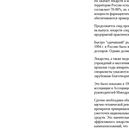
Не хватает лекарств и 
территории России ост
составляет 70-90%, их 
мощности фармацевтиче
обеспечиваются пример
Продолжается спад про
на выпуск лекарств сокр
предприятий практическ
Быстро "одичавший" ры
1994 г. в Россию было 
долларов. Однако долж
Лекарства, а также мед
учреждений и населения
прошлые годы аппа­раты
специалисты ужасаются
зарубежная благотворит
Это было показано в 19
ассоциации и Ассоциаци
руководителей Минздрав
Срочно необходима обще
научно-технической рев
препара­тов принципиал
ужесточен национальны
средств. Это зна­чител
эффективного лекарстве
капиталовложений, что