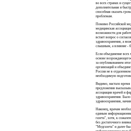
во всех странах и суще
дополнительная и быстр
способная оказать гро
проблемам.
Помимо Российской мед
медицинская ассоциация
возможности для работы
встает вопрос о соглас
здравоохранения, а мож
слышным, а влия­ние - 
Если объединение всех 
основе возрождающегос
за опубликованием итог
организаций и объедине
России не в отдаленном
необходимую подготови
Видимо, настало время 
предложения высказывал
ассоциации врачей и фа
здравоохранения. Было 
здравоохранения, начин
Наконец, врачам необхо
единым информационным
газета", хотя, к сожале
без достаточного внима
"Медгазета" и далее бы
информационное поле бы