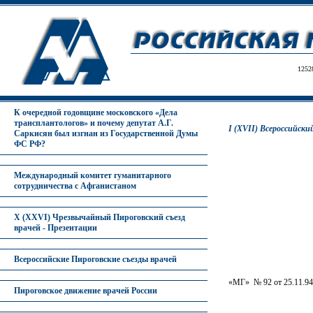
1252
К очередной годовщине московского «Дела
трансплантологов» и почему депутат А.Г.
I (XVII) Всероссийски
Саркисян был изгнан из Государственной Думы
ФС РФ?
Международный комитет гуманитарного
сотрудничества с Афганистаном
X (XXVI) Чрезвычайный Пироговский съезд
врачей - Презентации
Всероссийские Пироговские съезды врачей
«МГ» № 92 от 25.11.94
Пироговское движение врачей России