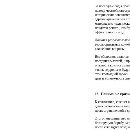
За последние годы проз
поводу частной или ст
исторические законо­ме
здравоохранение мы хот
материально-технически
придется решать, кто бу
эффективность и т.д.
Должны разрабатываться
территориальных служб
важнейшие вопро­сы
Все общество, включая 
предпринимателей, широ
опасность кризиса здра
жизнь, здоровье и буду
этой громадной задачи. 
цель и возможность спа
16. Понимание кризи
К сожалению, еще нет с
демографической и меди
пусть ограничен­ной в 
Этого понимания нет н
близорукую борьбу за в
после чего будет поздн