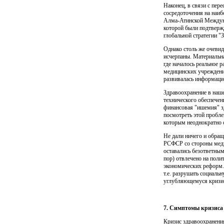
Наконец, в связи с пер
сосредоточения на наиб
Алма-Атинс­кой Междун
которой были подтверж
глобальной стратегии "
Однако столь же очевид
исчерпаны. Материальна
где началось реальное 
медицинских учреждени
развивалась информацио
Здравоохранение в наше
технического обеспече
финансовая "ишемия" зд
посмотреть этой проблем
которым неоднократно о
Не дали ничего и обращ
РСФСР со стороны меди
оставались безответ­ны
пор) отвлечено на поли
экономических реформ. 
т.е. разрушать социаль
углубляющемуся кризи
7. Симптомы кризиса
Кризис здравоохранени