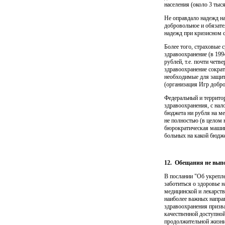
населе­ния (около 3 ты
Не оправдало надежд на
добровольное и обязате
надежд при кризисном с
Более того, страховые 
здравоохранение (в 19
рублей, т.е. почти четв
здравоохранение сократ
необходимые для защиты
(органи­зация Игр добро
Федеральный и террито
здравоохранения, с на
бюджета ни рубля на ме
не полностью (в целом н
бюрократическая машина
боль­ных на какой бюдж
12.
Обещания не вып
В послании "Об укрепле
заботиться о здоровье н
медицинс­кой и лекарст
наиболее важных направ
здравоохранения призва
качественной доступной
продолжительной жизни