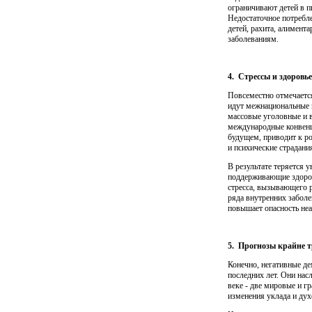
ограничивают детей в п
Недостаточное потребле
детей, рахита, алимент
заболеваниям.
4. Стрессы и здоровье
Повсеместно отмечается
идут межнациональные 
массовые уго­ловные и 
международные конвенци
будущем, приводит к ро
и психические страдани
В результате теряется 
поддерживающие здоров
стресса, вызывающего р
ряда внутренних забол
повышает опасность не
5. Прогнозы крайне 
Конечно, негативные д
последних лет. Они нас
веке - две мировые и г
изменения уклада и дух