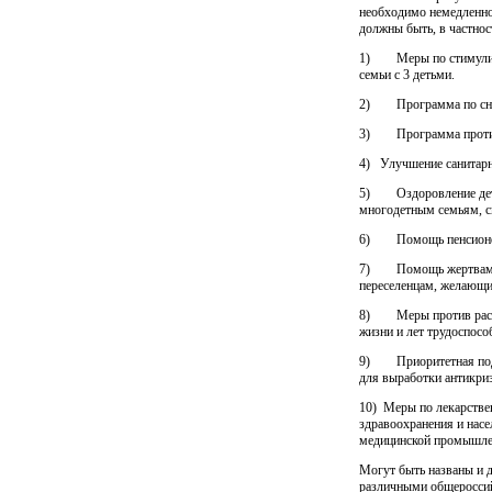
необходимо немедленно
должны быть, в частнос
1) Меры по стимулиро
семьи с 3 детьми.
2) Программа по сниж
3) Программа против 
4) Улучшение санитарн
5) Оздоровление детей
многодетным семьям, с
6) Помощь пенсионера
7) Помощь жертвам ст
переселенцам, желающим
8) Меры против распр
жизни и лет трудоспосо
9) Приоритетная подде
для выработки антикриз
10) Меры по лекарстве
здравоохранения и насе
медицинской промышле
Могут быть названы и 
различными общероссий