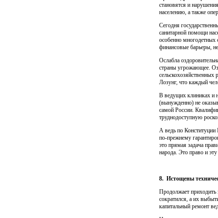
становятся и нарушени
населению, а также оп
Сегодня государственны
санитарной помощи насе
особенно многодетных с
финансовые барьеры, не
Ослабла оздоровительна
страны угрожающее. Оз
сельскохозяйственных р
Лозунг, что каждый чел
В ведущих клиниках и 
(вынужденно) не оказыв
самой России. Квалифи
труднодоступную роско
А ведь по Конституции
по-прежнему гарантиров
это прямая задача прав
народа. Это право и эт
8.
Истощены техничес
Продолжает приходить в
сократился, а их выбыт
капитальный ремонт ве