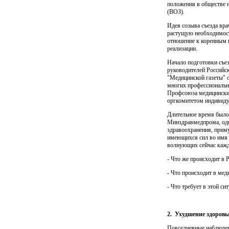
положения в обществе н
(ВОЗ).
Идея созыва съезда вр
растущую необходимост
отношение к коренным и
реализации.
Начало подготовки съез
руководителей Российс
"Медицинской газе­ты" 
многих профессиональны
Профсоюза медицинских
оргкоми­тетом индивид
Длительное время было 
Минздравмедпрома, одна
здравоохранения, приму
имеющихся сил во имя с
волнующих сейчас каждо
- Что же происходит в 
- Что происходит в меди
- Что требует в этой с
2.
Ухудшение здоровь
Повседневные наблюдени