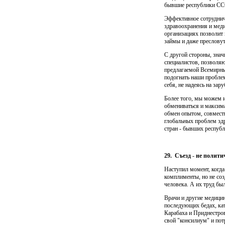
бывшие республики СС
Эффективное сотруднич
здравоохранения и мед
организациях по­зволит
займы и даже преслову
С другой стороны, знач
специалистов, позволяю
предлагаемой Всемир­н
подогнать наши пробле
себя, не надеясь на за
Более того, мы можем 
обмениваться и максим
обмен опытом, совместн
глобальных проблем здр
стран - бывших респуб
29.
Съезд
-
не полити
Наступил момент, когда
комплименты, но не соз
человека. А их труд бы
Врачи и другие медицин
последующих бедах, кат
Карабаха и Приднес­тро
свой "консилиум" и пот