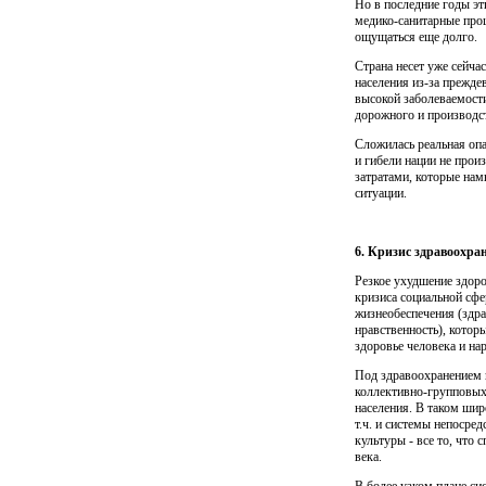
Но в последние годы эт
медико-санитарные проц
ощущаться еще долго.
Страна несет уже сейчас
населения из-за прежде
высокой забо­леваемост
дорожного и производс
Сложилась реальная опа
и гибели нации не прои
затратами, которые нам
ситуации.
6. Кризис здравоохра
Резкое ухудшение здоро
кризиса социальной сф
жизнеобеспечения (здра
нравственность), котор
здоровье человека и нар
Под здравоохранением 
коллективно-групповых 
населения. В таком шир
т.ч. и системы непосред
культуры - все то, что
века.
В более узком плане си