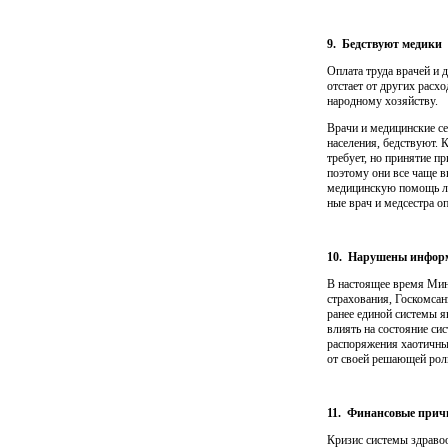
9.
Бедствуют медики
Оплата труда врачей и 
отстает от других расх
народному хозяй­ству.
Врачи и медицинские с
населения, бедствуют. 
требует, но принятие п
поэтому они все чаще в
медицинскую помощь лю
ные врач и медсестра о
10.
Нарушены информ
В настоящее время Мин
страхования, Госкомсан
ранее единой системы я
влиять на состояние си
распоряжения хао­тичны
от своей решающей роли
11. Финансовые при
Кризис системы здравоо