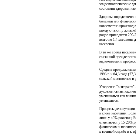
эпидемиологические да
состоянии здоровья нас
Здоровье определяется 
болезней или физически
повсеместно происходит
каждую тысячу жителей 
родов приходится 209-2
всего по 1,4 миллиона 
населения.
В то же время населени
связанной прежде всего
наркоманиями, професс
Средняя продолжительнос
1993 г. и 64,3 года (57
сельской местностью в 
Ускоренно "выгорают" л
духовная связь поколен
умень­шаться как миним
уменьшится.
Процессы депопуляции 
и слоев населения. Бо
лишь у 40% рожениц. Б
отмечаются у 15-20% до
физическом и психическ
к военной службе и к э