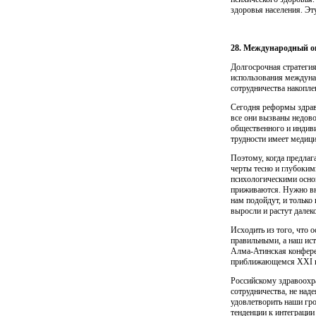
здоро­вья населения. 
28. Международный о
Долгосрочная стратеги
использования междуна
сотрудни­чества накопле
Сегодня реформы здраво
все они вызваны недово
обще­ственного и индив
трудности имеет медици
Поэтому, когда предлаг
черты тесно и глубоким
психологическими ос­но
приживаются. Нужно вна
нам подойдут, и только
выросли и растут далек
Исходить из того, что 
правильными, а наш ист
Алма-Атинс­кая конфере
приближающемся XXI в
Российскому здравоохр
сотрудничества, не над
удовлетворить наши гро
тенденции к интеграции