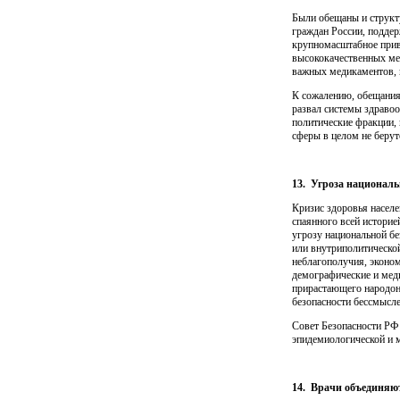
Были обещаны и структу
граждан России, поддер
крупномасштаб­ное при
высококачественных ме
важных медикаментов, н
К сожалению, обещания
развал системы здравоо
политические фрак­ции,
сферы в целом не берутс
13.
Угроза национальн
Кризис здоровья населе
спаянного всей историе
угрозу на­циональной б
или внутриполитической
неблагополучия, эконом
демографические и меди
прирастающего народона
безопасности бессмыс­л
Совет Безопасности РФ 
эпидемиологической и м
14.
Врачи объединяю