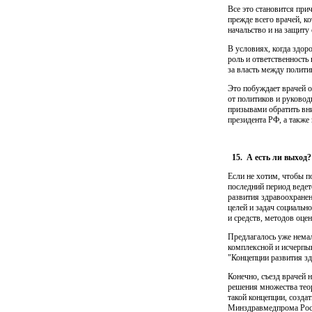
Все это становится при
прежде всего врачей, к
начальство и на защиту
В условиях, когда здор
роль и ответственность
за власть между полити
Это побуждает врачей о
от политиков и руково
призывами обратить вни
президента РФ, а также
15.
А есть ли выход?
Если не хотим, чтобы п
последний период ведет
развития здравоохранен
целей и задач социальн
и средств, методов оцен
Предлагалось уже немал
комплексной и исчерпы
"Концеп­ции развития з
Конечно, съезд врачей 
решения множества теор
такой концепции, созда
Минздравмедпрома Рос