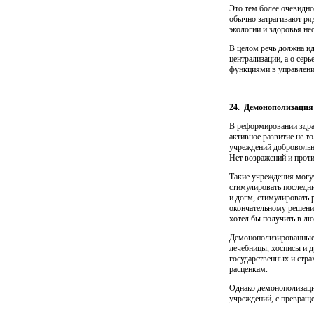
Это тем более очевидно
обычно затрагивают ряд
экологии и здоровья н
В целом речь должна ид
централизации, а о сер
функциями в управлени
24.
Демонополизация 
В реформировании здра
активное развитие не т
учреждений добро­вольн
Нет возражений и проти
Такие учреждения могу
стимулировать последни
и догм, стимулировать 
окончательному решению
хотел бы получить в л
Демонополизированные б
лечебницы, хосписы и д
государствен­ных и стр
расценкам.
Однако демонополизация
учреждений, с превраще