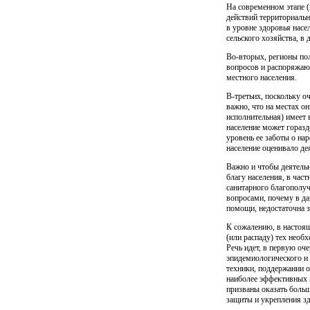
На современном этапе (
действий территориальн
в уровне здоровья насе
сельского хозяйства, в
Во-вторых, регионы по
вопросов и распоряжают
местного населения.
В-третьих, поскольку оч
важно, что на местах он
исполнительная) имеет 
население может гораздо
уровень ее заботы о на
население оценивало де
Важно и чтобы деятельн
благу населения, в час
санитарного благополучи
вопросами, почему в да
помощи, недостаточна за
К сожалению, в настоя
(или распаду) тех нео
Речь идет, в первую оч
эпидемиологического и 
техники, поддержании 
наиболее эффективных 
призваны оказать боль
защиты и укрепле­ния з