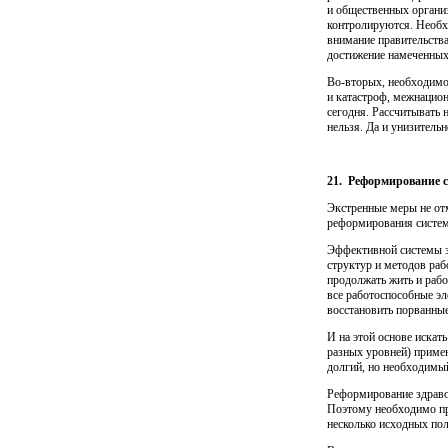
и обществен­ных органи
контролируются. Необх
внимание правительства
достиже­ние намеченных
Во-вторых, необходимо 
и катастроф, межнацио
сегодня. Рассчитывать
нельзя. Да и унизительн
21.
Реформирование с
Экстренные меры не отм
реформирования систем
Эффективной системы зд
структур и методов раб
про­должать жить и раб
все работоспособные эл
восстановить порванные
И на этой основе иска
разных уровней) примен
долгий, но необходимы
Реформирование здраво
Поэтому необходимо пр
несколько исходных по