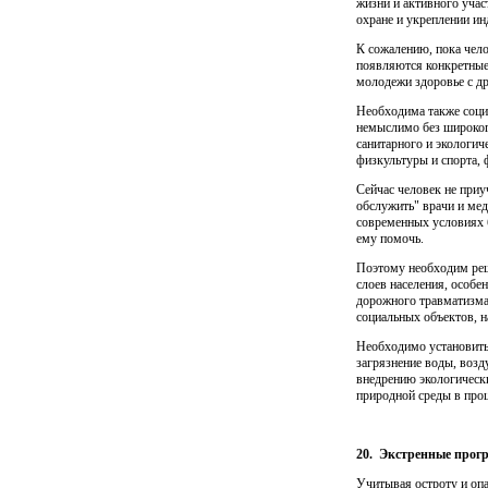
жизни и активного учас
охране и укрепле­нии и
К сожалению, пока чело
появляются конкретные 
молодежи здоровье с др
Необходима также социа
немыслимо без широког
санитар­ного и экологи
физкультуры и спорта, 
Сейчас человек не приуч
обслужить" врачи и мед
современных условиях б
ему помочь.
Поэтому необходим реш
слоев населения, особ
дорожного трав­матизма
социальных объектов, н
Необходимо установить
загрязнение воды, возд
внедрению экологическ
природной среды в проц
20.
Экстренные прог
Учитывая остроту и опа