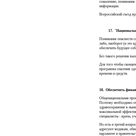
сожалению, понимания с
информации.
Всероссийский съезд вр
17.
"
Национальн
Понимание опасности со
либо, наоборот (и это 
обеспечить будущее соб
Без такого решения выхо
Для того чтобы сконце
программа спасения зд
времени и средств.
18.
Обеспечить финан
Общенациональная прогр
Поэтому необходимо отв
здравоохранение в ны­н
максимальной эффективн
специалисты - врачи, уч
Но есть и третий вопрос
адресуют медикам, обви
парламент и правительс