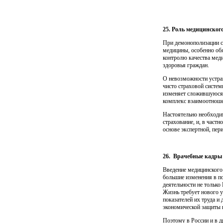
25. Роль медицинског
При демонополизации с
медицины, особенно обя
контролю качества меди
здоровья граждан.
О невозможности устране
чисто страховой систе
изменяет сложившуюся 
комплекс взаимоотноше
Настоятельно необходим
страхование, и, в част
основе экспертной, пер
26.
Врачебные кадры 
Введение медицинского 
большие изменения в по
деятельности не только
Жизнь требует нового 
показателей их труда и
экономической защиты в
Поэтому в России и в 