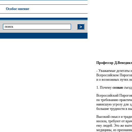
Особое мнение
Профессор Д.Венедикт
- Уважаемые делегаты и
Всероссийском Пироговс
и о возмож­ных путях в
1. Почему
созван
съезд
Всероссийский Пироговс
по требованию практиче
нависшую уг­розу для з
большие трудности в вы
Высокий смысл и тради
носила, требуют от вра
ему людей. Это же выте
медицины, из признанны