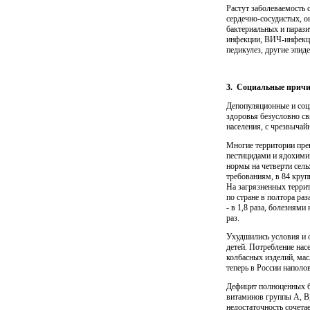
Растут заболеваемость 
сердечно-сосудистых, 
бактери­альных и парази
инфекции, ВИЧ-инфекция
педикулез, другие эпид
3.
Социальные прич
Депопуляционные и соци
здоровья безусловно св
населения, с чрезвычай
Многие территории прев
пестицидами и ядохим
нормы на четвер­ти сел
требованиям, в 84 круп
На загрязненных террит
по стране в полтора раз
- в 1,8 раза, болезнями
раз.
Ухудшились условия и о
детей. Потребление насе
колбасных изде­лий, ма
теперь в России наполо
Дефицит полноценных бе
витаминов группы А, В,
недостаточность соче­т