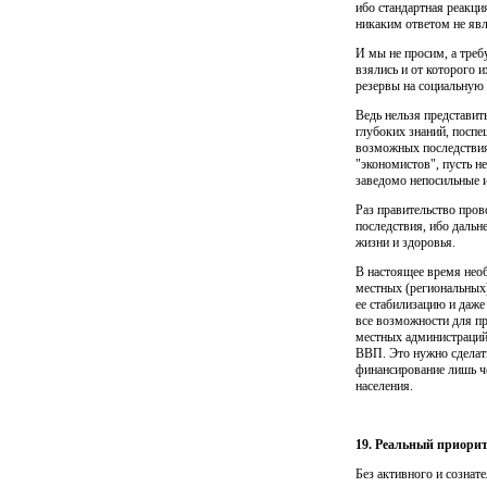
ибо стандартная реакция
никаким ответом не явл
И мы не просим, а треб
взялись и от которого 
резервы на соци­альную
Ведь нельзя представит
глубоких знаний, поспе
возможных последствиях
"экономистов", пусть не
заведомо непосиль­ные 
Раз правительство пров
последствия, ибо дальн
жизни и здоровья.
В настоящее время нео
местных (региональных)
ее стаби­лизацию и даже
все возможности для пр
местных администраций
ВВП. Это нужно сделать
финансирование лишь че
населения.
19. Реальный приорит
Без активного и сознат