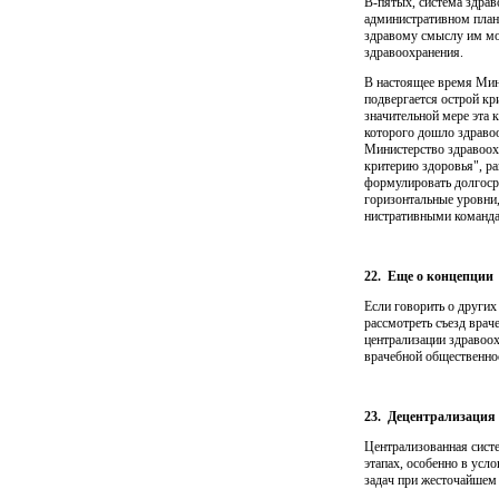
В-пятых, система здрав
административном плане
здравому смыслу им мо
здравоохранения.
В настоящее время Мин
подвергается острой кр
значитель­ной мере эта
которого дошло здравоо
Министерство здравоохр
критерию здоровья", ра
формулировать долгосро
горизонтальные уровни,
нистративными командам
22.
Еще о концепции
Если говорить о других
рассмотреть съезд врач
централизации здра­воо
врачебной общественнос
23.
Децентрализация
Централизованная сист
этапах, особенно в усл
задач при жесточайшем 