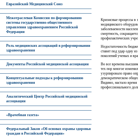
Евразийский Медицинский Союз
Межотраслевая Комиссия по формированию
Кризисные процессы в 
системы государственно-общественного
медицинского оборудов
управления здравоохранением Российской
заболеваемости населе
Федерации
смертность, сокращаетс
профилактических учре
Роль медицинских ассоциаций в реформировании
Недостаточность бюдже
здравоохранения
ставят под удар одну и
поколений ученых и вра
Во все времена высшим
Документы Российской медицинской ассоциации
тех пор многое изменил
узурпировало право оп
демократическом общест
Концептуальные подходы к реформированию
Видимо, настало время
здравоохранения
профессионального долг
Аналитический Центр Российской медицинской
ассоциации
«Врачебная газета»
Федеральный Закон «Об основах охраны здоровья
граждан в Российской Федерации»